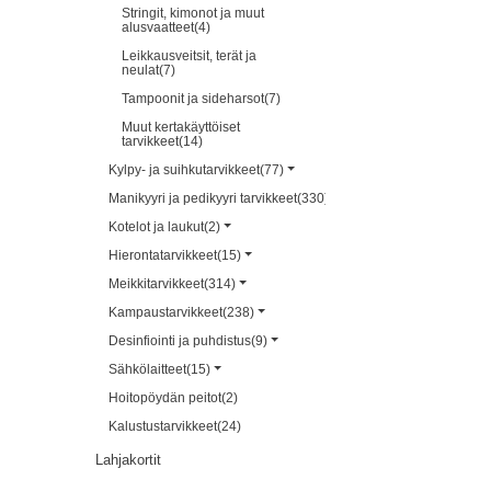
Stringit, kimonot ja muut
alusvaatteet(4)
Leikkausveitsit, terät ja
neulat(7)
Tampoonit ja sideharsot(7)
Muut kertakäyttöiset
tarvikkeet(14)
Kylpy- ja suihkutarvikkeet(77)
Manikyyri ja pedikyyri tarvikkeet(330)
Kotelot ja laukut(2)
Hierontatarvikkeet(15)
Meikkitarvikkeet(314)
Kampaustarvikkeet(238)
Desinfiointi ja puhdistus(9)
Sähkölaitteet(15)
Hoitopöydän peitot(2)
Kalustustarvikkeet(24)
Lahjakortit