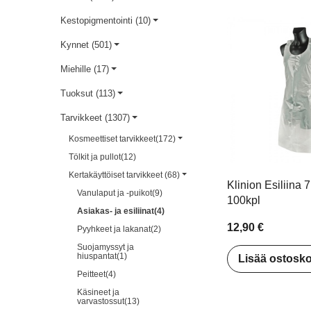
Vahajäämien
i
Käsivoidesetti 4kpl
Käsivoidesetti Turquois
puhdistusaineet
Kestopigmentointi (10)
Box 3 kpl
Tarvikkeet
7,00 €
5,60 €
6,00 €
4,80 €
Kynnet (501)
Karvanpoistopaperit
Kasvomaskit
n
Lisää ostoskoriin
Lisää ostoskoriin
Miehille (17)
Karvanpoisto tarvikkee
Lasten sukkahousut ja
Tuoksut (113)
leggingsit
Bikini-alueen värit
Tarvikkeet (1307)
Lasten tossut
Karvanpoistokankaat
Kosmeettiset tarvikkeet(172)
Tölkit ja pullot(12)
Lelut
Kertakäyttöiset tarvikkeet (68)
Klinion Esiliina
Vanulaput ja -puikot(9)
100kpl
Asiakas- ja esiliinat(4)
12,90 €
Pyyhkeet ja lakanat(2)
Suojamyssyt ja
hiuspantat(1)
Peitteet(4)
Käsineet ja
varvastossut(13)