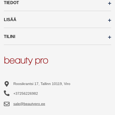
TIEDOT
LISÄÄ
Maksutavat
Toimitustavat
TILINI
Tavaramerkit
Kaupat
Tarjouksessa
Tukkumyynti
Tilini
Uudet tuotteet
Tilausehdot
Tilaushistoria
Sivukartta
Turvallisuus
Tilatut tuotteet
Toivelista
Roosikrantsi 17, Tallinn 10119, Viro
+37256226982
sale@beautypro.ee