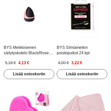
BYS Meikkisienen
BYS Silmämeikin
säilytyskotelo Black/Rose
poistopuikot 24 kpl
gold
5,18 €
4,13 €
4,00 €
3,22 €
Lisää ostoskoriin
Lisää ostoskoriin