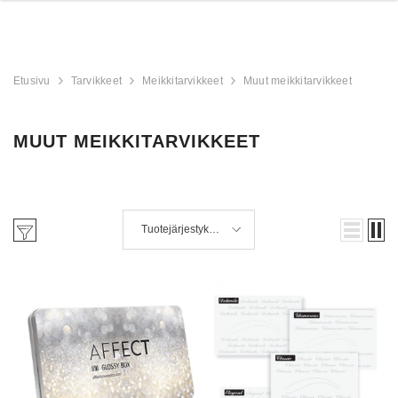
Etusivu
Tarvikkeet
Meikkitarvikkeet
Muut meikkitarvikkeet
MUUT MEIKKITARVIKKEET
Tuotejärjestyksen
mukaan
derland
Aristocrat Shower
Beauty Jar Brow 