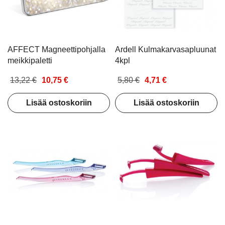
12kpl
Exfoliating Set
Gift Set
9,49 €
7,72 €
15,00 €
12,00 
riin
Lisää ostoskoriin
Lisää ostos
AFFECT Magneettipohjalla
Ardell Kulmakarvasapluunat
meikkipaletti
4kpl
13,22 €
10,75 €
5,80 €
4,71 €
Lisää ostoskoriin
Lisää ostoskoriin