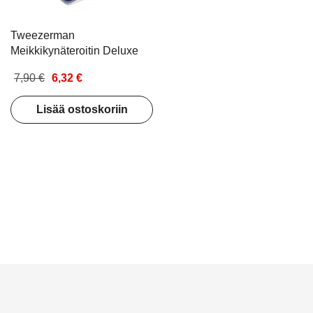
Tweezerman
Meikkikynäteroitin Deluxe
7,90 €
6,32 €
Lisää ostoskoriin