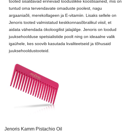
tooted sisaldavad erinevaid looduslikke koostisaineid, mis on
d Lash
Exfoliating Set
kinkekomplekt
tuntud oma tervendavate omaduste poolest, nagu
9,49 €
7,72 €
15,00 €
12,00 
argaaniaõli, merekollageen ja E-vitamiin. Lisaks sellele on
Jenoris tooted valmistatud keskkonnasõbralikul viisil, et
Lisa korvi
Lisa ko
aidata vähendada ökoloogilist jalajälge. Jenoris on loodud
juuksehoolduse spetsialistide poolt ning on ideaalne valik
igaühele, kes soovib kasutada kvaliteetseid ja tõhusaid
juuksehooldustooteid.
Jenoris Kamm Pistachio Oil