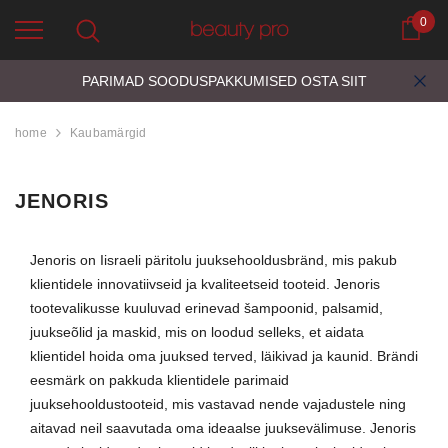
0
Ostu
PARIMAD SOODUSPAKKUMISED
OSTA SIIT
home
Kaubamärgid
JENORIS
Jenoris on Iisraeli päritolu juuksehooldusbränd, mis pakub
klientidele innovatiivseid ja kvaliteetseid tooteid. Jenoris
tootevalikusse kuuluvad erinevad šampoonid, palsamid,
juukseõlid ja maskid, mis on loodud selleks, et aidata
klientidel hoida oma juuksed terved, läikivad ja kaunid. Brändi
eesmärk on pakkuda klientidele parimaid
juuksehooldustooteid, mis vastavad nende vajadustele ning
aitavad neil saavutada oma ideaalse juuksevälimuse. Jenoris
d
Aristocrat Shower
Beauty Jar Brow 