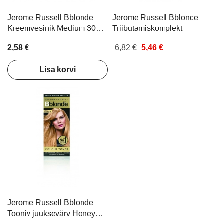
d Lash
Exfoliating Set
kinkekomplekt
Jerome Russell Bblonde
Jerome Russell Bblonde
9,49 €
7,72 €
15,00 €
12,00 
Kreemvesinik Medium 30
Triibutamiskomplekt
Vol 9% 75ml
Lisa korvi
Lisa ko
2,58 €
6,82 €
5,46 €
Lisa korvi
Jerome Russell Bblonde
Tooniv juuksevärv Honey