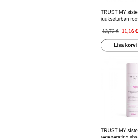
TRUST MY sister 
juukseturban roo
13,72 €
11,16 €
Lisa korvi
TRUST MY sister
regenerating sh