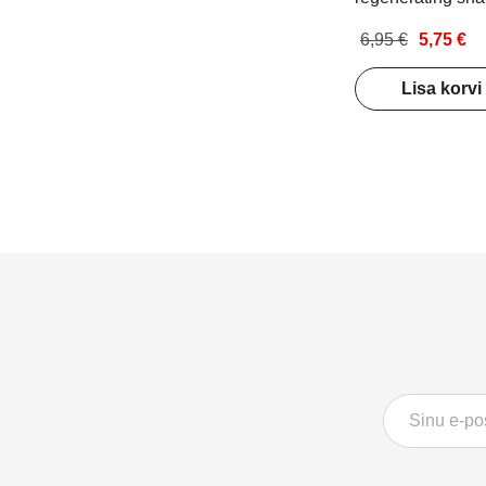
high porosity hai
6,95 €
5,75 €
Lisa korvi