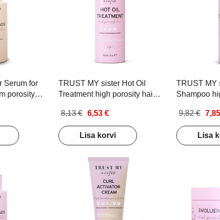
 Serum for
TRUST MY sister Hot Oil
TRUST MY s
m porosity
Treatment high porosity hair
Shampoo hig
um
Juukseõli kahjustatud kõrge
Vahtšampoon
8,13 €
6,53 €
9,82 €
7,85
eskmise
poorsusega juustele 100ml
kõrge poors
ele ja
200ml
Lisa korvi
Lisa k
ml