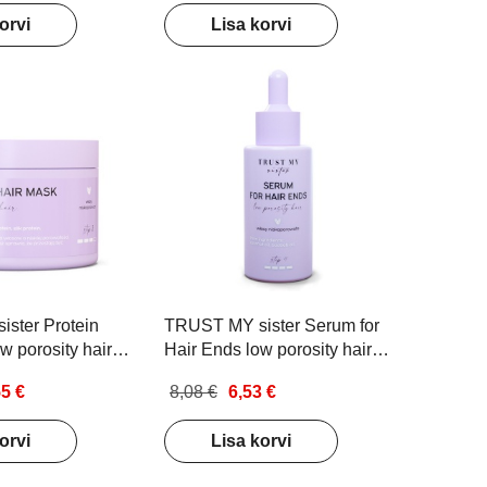
orvi
Lisa korvi
Puhastuspadjakesed
Puuriotsikud
Maniküüripadjad
Töövahendid
ster Protein
TRUST MY sister Serum for
w porosity hair
Hair Ends low porosity hair
 paksudele
Juukseseerum paksudele
55 €
8,08 €
6,53 €
susega juustele
madala poorsusega juustele
ja juukseotstele 40ml
orvi
Lisa korvi