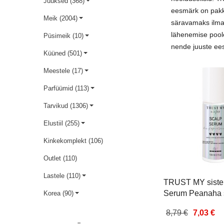
Juuksed (368)
Vahajääkide
ash
Exfoliating Set
kinkekomplekt
eesmärk on pakku
puhastusvahendid
Meik (2004)
Tarvikud
säravamaks ilma 
9,49 €
7,72 €
15,00 €
12,00 €
lähenemise poole
Vahatamispaberid
Püsimeik (10)
Näokaitsemaskid
nende juuste ees
Lisa korvi
Lisa korvi
Küüned (501)
Vahatamistarvikud
Laste sukkpüksid ja
Meestele (17)
retuusid
Bikiinipiirkonna värvi
Parfüümid (113)
Laste susssokid
Depilatsioonikangad
Tarvikud (1306)
Mänguasjad
Elustiil (255)
Kinkekomplekt (106)
Outlet (110)
Lastele (110)
TRUST MY siste
Serum Peanaha
Korea (90)
100ml
8,79 €
7,03 €