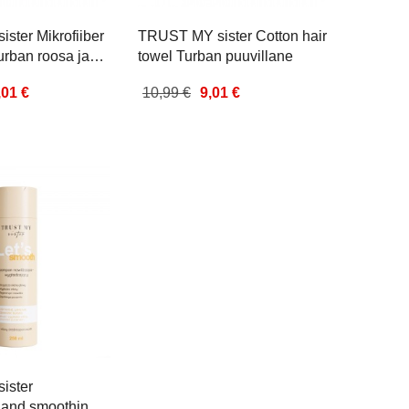
ster Mikrofiiber
TRUST MY sister Cotton hair
turban roosa ja
towel Turban puuvillane
,01 €
10,99 €
9,01 €
ister
g and smoothing