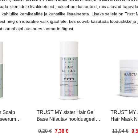
Kleebised
Beauty Jar Gift Set Cute,
Beauty Jar gift set Drago
da klientidele kvaliteetseid juuksehooldustooteid, mis aitavad tugevd
Smart and Blond
Snowballs 4x130g
kahjulike kemikaalide ja kunstlike lisaaineteta. Lisaks sellele on Trus
kinkekomplekt
st ning on ideaalne valik igaühele, kes soovib kasutada looduslikke ja 
13,95 €
10,98 €
9,90 €
7,92 €
t samal ajal austades loomade õigusi.
Lisa korvi
Lisa korvi
d
r Scalp
TRUST MY sister Hair Gel
TRUST MY s
 seerum
Base Niisutav hooldusgeel
Hair Mask N
juustele 100ml
juuksemask
9,20 €
7,36 €
11,94 €
9,