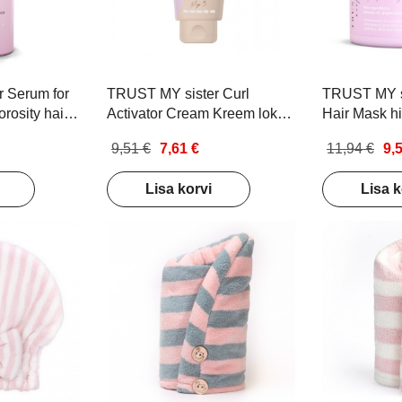
 Serum for
TRUST MY sister Curl
TRUST MY si
rosity hair
Activator Cream Kreem lokkis
Hair Mask hi
hjustatud
juustele 150ml
Juuksemask 
9,51 €
7,61 €
11,94 €
9,
 juustele ja
kõrge poors
ml
150g
Lisa korvi
Lisa k