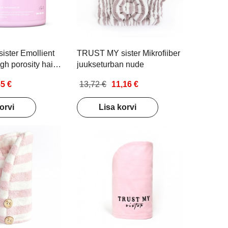
ster Emollient
TRUST MY sister Mikrofiiber
gh porosity hair
juukseturban nude
kahjustatud
55 €
13,72 €
11,16 €
usega juustele
orvi
Lisa korvi