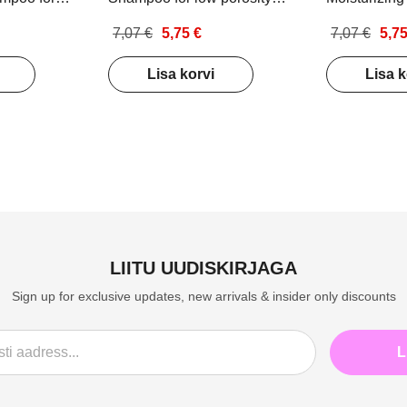
r 250ml
hair 250ml
shampoo for
7,07 €
5,75 €
7,07 €
5,75
hair 250ml
Lisa korvi
Lisa k
LIITU UUDISKIRJAGA
Sign up for exclusive updates, new arrivals & insider only discounts
L