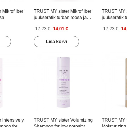
Mikrofiiber
TRUST MY sister Mikrofiiber
TRUST MY si
sa
juukserätik turban roosa ja
juukserätik 
hall
valge
17,23 €
14,01 €
17,23 €
14
Lisa korvi
 Intensively
TRUST MY sister Volumizing
TRUST MY s
ampoo for
Shampoo for low porosity
Moisturizin