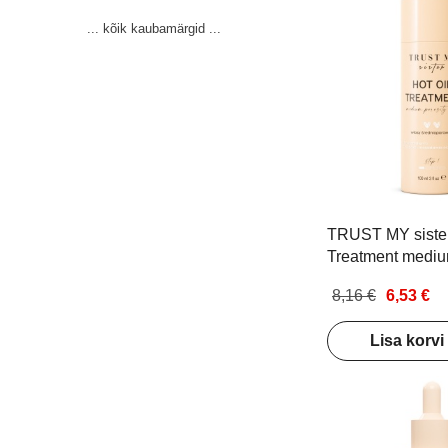
... kõik kaubamärgid ...
TRUST MY sister
Treatment mediu
hair Õli keskmis
8,16 €
6,53 €
juustele 100ml
Lisa korvi