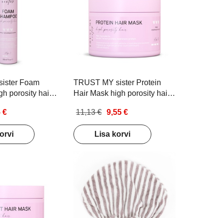
ister Foam
TRUST MY sister Protein
h porosity hair
Hair Mask high porosity hair
 kahjustatud
Juuksemask kahjustatud
 €
11,13 €
9,55 €
usega juustele
kõrge poorsusega juustele
150g
orvi
Lisa korvi