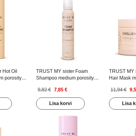
 Hot Oil
TRUST MY sister Foam
TRUST MY si
m porosity
Shampoo medium porosity
Hair Mask m
e poorsusega
hair Vahtšampoon
hair Juukse
9,82 €
7,85 €
11,94 €
9,
normaalsetele keskmise
normaalsete
poorsusega juustele 200ml
poorsusega 
Lisa korvi
Lisa k