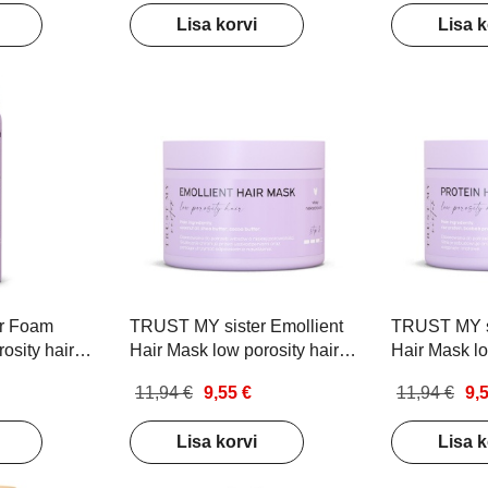
Lisa korvi
Lisa k
r Foam
TRUST MY sister Emollient
TRUST MY si
sity hair
Hair Mask low porosity hair
Hair Mask lo
ksudele
Juuksemask paksudele
Juuksemask
11,94 €
9,55 €
11,94 €
9,
ga juustele
madala poorsusega juustele
madala poor
150g
150g
Lisa korvi
Lisa k