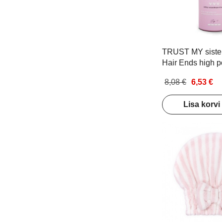
TRUST MY sister
Hair Ends high po
Juukseseerum ka
8,08 €
6,53 €
kõrge poorsusega
juukseotstele 40
Lisa korvi