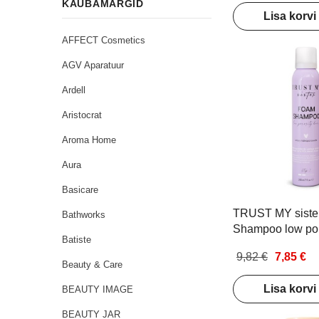
KAUBAMÄRGID
Lisa korvi
AFFECT Cosmetics
AGV Aparatuur
Ardell
Aristocrat
Aroma Home
Aura
Basicare
TRUST MY siste
Bathworks
Shampoo low poro
Batiste
Vahtšampoon pa
9,82 €
7,85 €
madala poorsuse
Beauty & Care
200ml
Lisa korvi
BEAUTY IMAGE
BEAUTY JAR