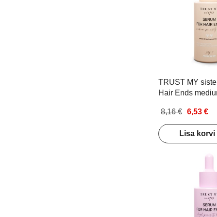
TRUST MY sister
Hair Ends mediu
hair Juukseseer
8,16 €
6,53 €
normaalsetele k
poorsusega juust
Lisa korvi
juukseotstele 40