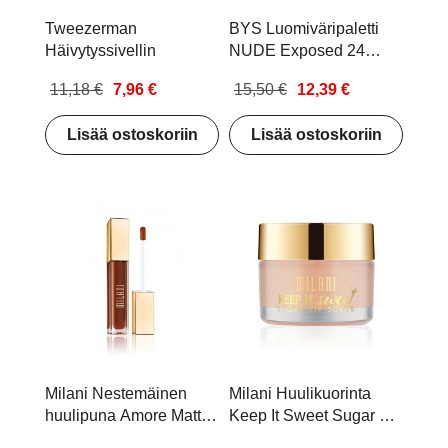
Tweezerman
BYS Luomiväripaletti
Häivytyssivellin
NUDE Exposed 24
Colours
11,18 €
7,96 €
15,50 €
12,39 €
Lisää ostoskoriin
Lisää ostoskoriin
Milani Nestemäinen
Milani Huulikuorinta
huulipuna Amore Matte
Keep It Sweet Sugar Lip
Lip Creme Covet
Scrub