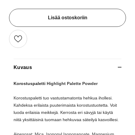
Lisää ostoskoriin
Kuvaus
Korostuspaletti
Highlight Palette Powder
Korostuspaletti tuo vastustamatonta hehkua ihollesi.
Kahdeksa erilaista puuterimaista korostustuotetta. Voit
luoda erilaisia meikkejä. Kerrosta eri sävyjä tai käytä
niitä yksittäisinä tuomaan hehkuvaa säteilyä kasvoillesi.
Ainesosat: Mica, Isononyl Isononanoate, Magnesium