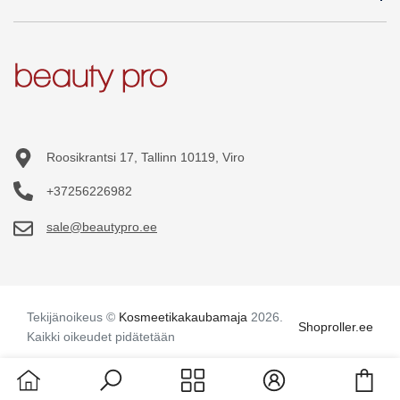
Kaupat
Tarjouksessa
Tukkumyynti
Tilini
Uudet tuotteet
Tilausehdot
Tilaushistoria
Sivukartta
Turvallisuus
Tilatut tuotteet
Toivelista
Roosikrantsi 17, Tallinn 10119, Viro
+37256226982
sale@beautypro.ee
Tekijänoikeus ©
Kosmeetikakaubamaja
2026.
Shoproller.ee
Kaikki oikeudet pidätetään
Cart