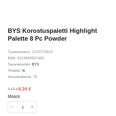
12kpl
Exfoliating Set
Gift Set
9,49 €
7,72 €
15,00 €
12,00 
riin
Lisää ostoskoriin
Lisää ostos
BYS Korostuspaletti Highlight
Palette 8 Pc Powder
Tuotenumero:
CO/STO8US
EAN:
9313880507400
Tavaramerkki:
BYS
Yksikkö:
tk
Varastotilanne:
76
4,34 €
8,69 €
Määrä: