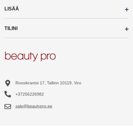
LISÄÄ
Maksutavat
Toimitustavat
TILINI
Tavaramerkit
Kaupat
Tarjouksessa
Tukkumyynti
Tilini
Uudet tuotteet
Tilausehdot
Tilaushistoria
Sivukartta
Turvallisuus
Tilatut tuotteet
Toivelista
Roosikrantsi 17, Tallinn 10119, Viro
+37256226982
sale@beautypro.ee