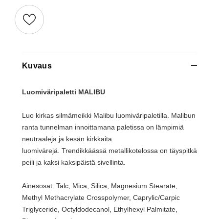
Kuvaus
Luomiväripaletti MALIBU
Luo kirkas silmämeikki Malibu luomiväripaletilla. Malibun
ranta tunnelman innoittamana paletissa on lämpimiä
neutraaleja ja kesän kirkkaita
luomivärejä. Trendikkäässä metallikotelossa on täyspitkä
peili ja kaksi kaksipäistä sivellinta.
Ainesosat: Talc, Mica, Silica, Magnesium Stearate,
Methyl Methacrylate Crosspolymer, Caprylic/Carpic
Triglyceride, Octyldodecanol,
Ethylhexyl Palmitate
,