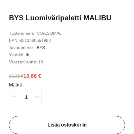
BYS Luomiväripaletti MALIBU
Tuotenumero:
CO/ESOMAL
EAN:
9313880551953
Tavaramerkki:
BYS
Yksikkö:
tk
Varastotilanne:
18
10,66 €
13,31 €
Määrä:
Lisää ostoskoriin