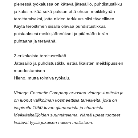
pienessä työkalussa on kätevä jätesäiliö, puhdistustikku
ja kaksi reikää sekä paksun että ohuen meikkikynän
teroittamiseksi, jotta niiden tarkkuus olisi täydellinen.
Käytä teroittimen sisällä olevaa puhdistustikkua
poistaaksesi meikkijäännökset ja pitämään terän
puhtaana ja terävänä.
2 erikokoista teroitusreikää
Jätesäiliö ja puhdistustikku estää likaisten meikkipussien
muodostumisen.
Hieno, mutta toimiva työkalu.
Vintage Cosmetic Company arvostaa vintage-tuotteita ja
on luonut valikoiman kosmeettisia tarvikkeita, joka on
inspiroitu 1950-luvun glamourista ja charmista.
Meikkitaiteilijoiden suunnittelema. Nämä upeat tuotteet
lisäävät tyyliä jokaisen naisen mallistoon.