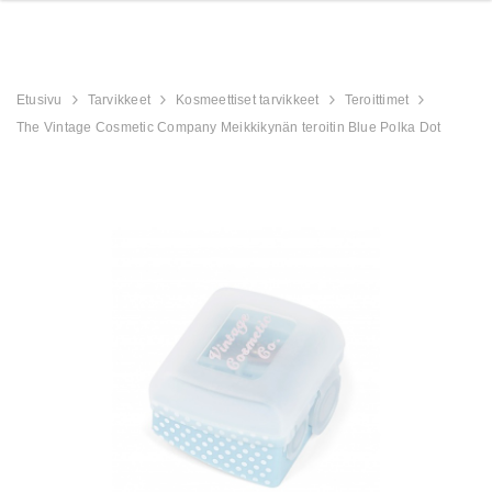
Etusivu
Tarvikkeet
Kosmeettiset tarvikkeet
Teroittimet
The Vintage Cosmetic Company Meikkikynän teroitin Blue Polka Dot
derland
Aristocrat Shower
Beauty Jar Brow 