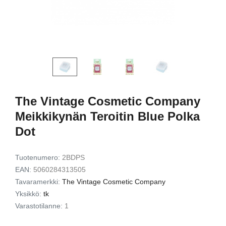
12kpl
Exfoliating Set
Gift Set
9,49 €
7,72 €
15,00 €
12,00 
riin
Lisää ostoskoriin
Lisää ostos
The Vintage Cosmetic Company
Meikkikynän Teroitin Blue Polka
Dot
Tuotenumero:
2BDPS
EAN:
5060284313505
Tavaramerkki:
The Vintage Cosmetic Company
Yksikkö:
tk
Varastotilanne:
1