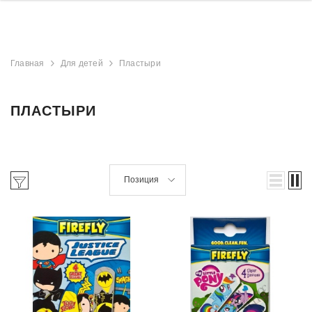
Главная
Для детей
Пластыри
ПЛАСТЫРИ
Позиция
derland
Aristocrat Shower
Beauty Jar Brow 