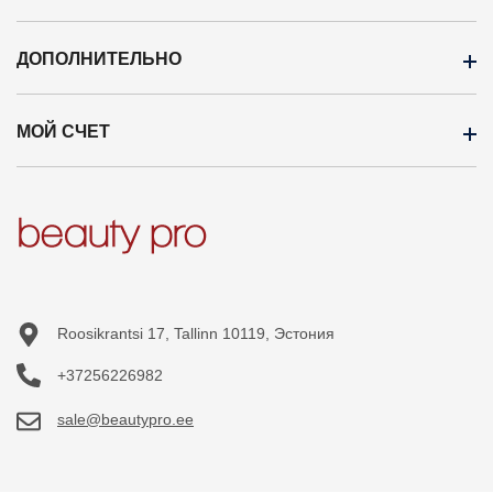
ДОПОЛНИТЕЛЬНО
ОПЛАТА
Доставка
МОЙ СЧЕТ
Бренды
Оптовая продажа
Кампания
Профиль
Новые продукты
История заказов
Карта сайта
Приобретённые товары
Список желаний
Roosikrantsi 17, Tallinn 10119, Эстония
+37256226982
sale@beautypro.ee