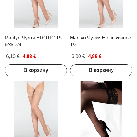
Exfoliating Set
Gift Set
9,49 €
7,72 €
15,00 €
12,00 
В корзину
В корз
Marilyn Чулки EROTIC 15
Marilyn Чулки Erotic visione
беж 3/4
1/2
6,10 €
4,88 €
6,00 €
4,88 €
В корзину
В корзину