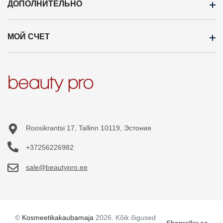
ДОПОЛНИТЕЛЬНО
ОПЛАТА
Доставка
МОЙ СЧЕТ
Бренды
Оптовая продажа
Кампания
Профиль
Новые продукты
История заказов
Карта сайта
Приобретённые товары
Список желаний
Roosikrantsi 17, Tallinn 10119, Эстония
+37256226982
sale@beautypro.ee
©
Kosmeetikakaubamaja
2026. Kõik õigused
Shoproller.ee