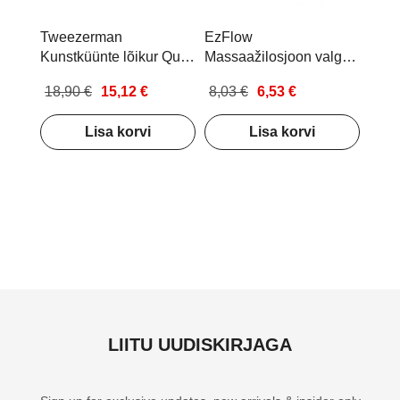
Tweezerman
EzFlow
Kunstküünte lõikur Quik
Massaažilosjoon valge
Cut Nail
tee ekstraktiga 236 ml
18,90 €
15,12 €
8,03 €
6,53 €
Lisa korvi
Lisa korvi
LIITU UUDISKIRJAGA