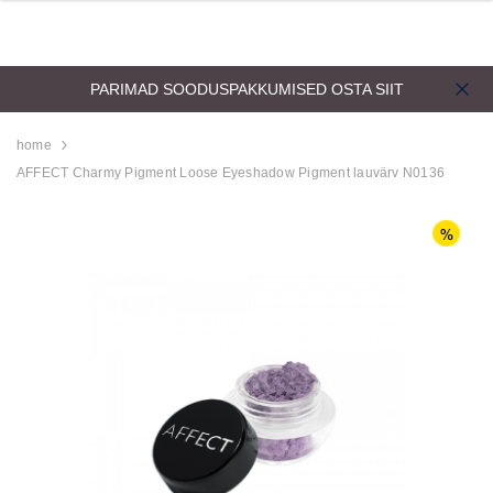
PARIMAD SOODUSPAKKUMISED
OSTA SIIT
home
AFFECT Charmy Pigment Loose Eyeshadow Pigment lauvärv N0136
d
Aristocrat Shower
Beauty Jar Brow 