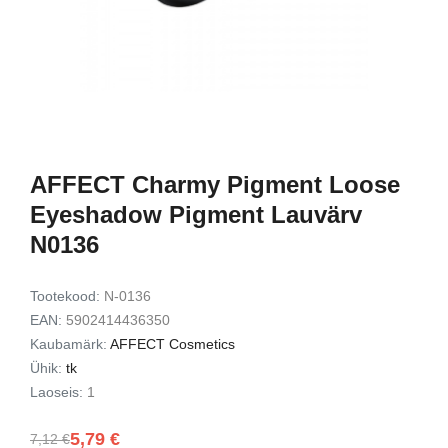
d Lash
Exfoliating Set
kinkekomplekt
9,49 €
7,72 €
15,00 €
12,00 
Lisa korvi
Lisa ko
AFFECT Charmy Pigment Loose
Eyeshadow Pigment Lauvärv
N0136
Tootekood:
N-0136
EAN:
5902414436350
Kaubamärk:
AFFECT Cosmetics
Ühik:
tk
Laoseis:
1
5,79 €
7,12 €