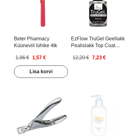
Beter Pharmacy
EzFlow TruGel Geellakk
Küüneviil lühike 4tk
Pealislakk Top Coat
14ml
1,96 €
1,57 €
12,20 €
7,23 €
Lisa korvi