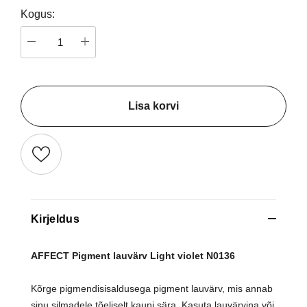
Kogus:
Lisa korvi
Kirjeldus
AFFECT Pigment lauvärv
Light violet N0136
Kõrge pigmendisisaldusega pigment lauvärv, mis annab
sinu silmadele tõeliselt kauni sära. Kasuta lauvärvina või