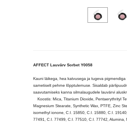
AFFECT Lauvärv Sorbet Y0058
Kauni läikega, hea katvusega ja tugeva pigmendiga l
sametiselt pehme lõpptulemuse. Sisaldab pärlipuudr
saavutamiseks kanna silmalaugudele lauvärvi alusk
Koostis: Mica, Titanium Dioxide, Pentaerythrityl T
Magnesium Stearate, Synthetic Wax, PTFE, Zinc Stea
isomethyl ionone, C.I. 15850, C.I. 15880, C.I. 19140,
77491, C.I. 77499, C.I. 77510, C.I. 77742, Alumina