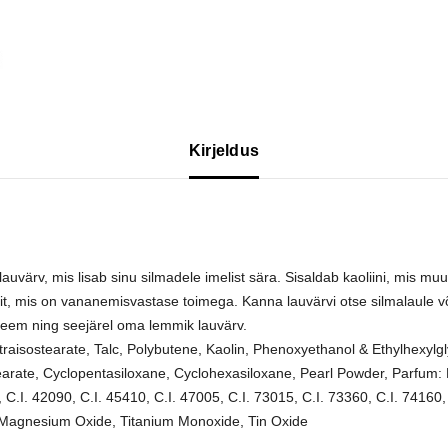
Kirjeldus
auvärv, mis lisab sinu silmadele imelist sära. Sisaldab kaoliini, mis 
it, mis on vananemisvastase toimega. Kanna lauvärvi otse silmalaule 
reem ning seejärel oma lemmik lauvärv.
etraisostearate, Talc, Polybutene, Kaolin, Phenoxyethanol & Ethylhexylgl
rate, Cyclopentasiloxane, Cyclohexasiloxane, Pearl Powder, Parfum: Be
 C.I. 42090, C.I. 45410, C.I. 47005, C.I. 73015, C.I. 73360, C.I. 74160, 
, Magnesium Oxide, Titanium Monoxide, Tin Oxide