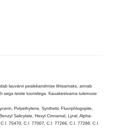
Puhastuspadjakesed
Puuriotsikud
Maniküüripadjad
Töövahendid
muudab lauvärvi pealekandmise lihtsamaks, annab
või sega teiste toonidega. Kauakestvama tulemuse
ycerin, Polyethylene, Synthetic Fluorphlogopite,
nzyl Salicylate, Hexyl Cinnamal, Lyral, Alpha-
C.I. 75470, C.I. 77007, C.I. 77266, C.I. 77288, C.I.