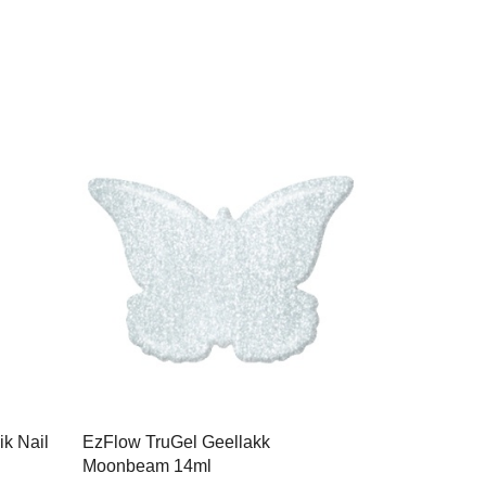
ik Nail
EzFlow TruGel Geellakk
Moonbeam 14ml