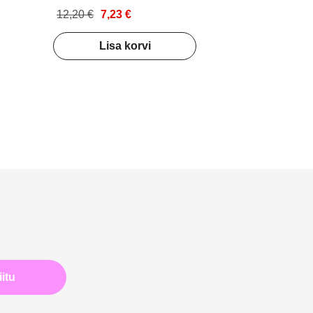
12,20 €
7,23 €
Lisa korvi
iitu