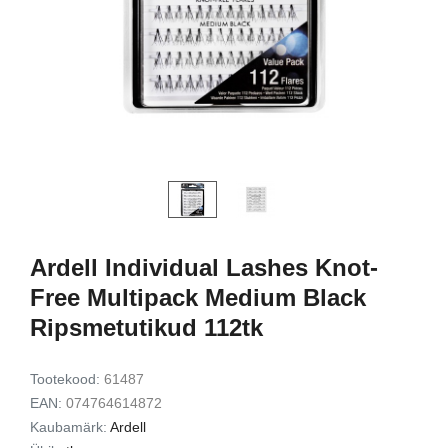
d Lash
Exfoliating Set
kinkekomplekt
9,49 €
7,72 €
15,00 €
12,00 
Lisa korvi
Lisa ko
Ardell Individual Lashes Knot-
Free Multipack Medium Black
Ripsmetutikud 112tk
Tootekood:
61487
EAN:
074764614872
Kaubamärk:
Ardell