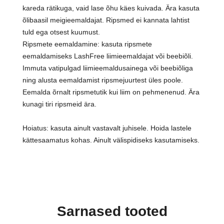
kareda rätikuga, vaid lase õhu käes kuivada. Ära kasuta
õlibaasil meigieemaldajat. Ripsmed ei kannata lahtist
tuld ega otsest kuumust.
Ripsmete eemaldamine: kasuta ripsmete
eemaldamiseks LashFree liimieemaldajat või beebiõli.
Immuta vatipulgad liimieemaldusainega või beebiõliga
ning alusta eemaldamist ripsmejuurtest üles poole.
Eemalda õrnalt ripsmetutik kui liim on pehmenenud. Ära
kunagi tiri ripsmeid ära.
Hoiatus: kasuta ainult vastavalt juhisele. Hoida lastele
kättesaamatus kohas. Ainult välispidiseks kasutamiseks.
Sarnased tooted