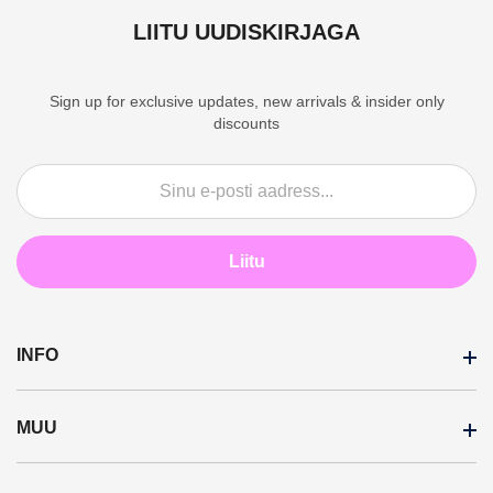
LIITU UUDISKIRJAGA
Sign up for exclusive updates, new arrivals & insider only
discounts
Liitu
INFO
MUU
Transporditingimused
Maksetingimused