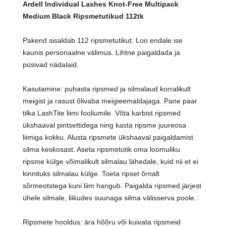
Ardell Individual Lashes Knot-Free Multipack
Medium Black Ripsmetutikud 112tk
Pakend sisaldab 112 ripsmetutikut. Loo endale ise
kaunis personaalne välimus. Lihtne paigaldada ja
püsivad nädalaid.
Kasutamine: puhasta ripsmed ja silmalaud korralikult
meigist ja rasust õlivaba meigieemaldajaga. Pane paar
tilka LashTite liimi fooliumile. Võta karbist ripsmed
ükshaaval pintsettidega ning kasta ripsme juureosa
liimiga kokku. Alusta ripsmete ükshaaval paigaldamist
silma keskosast. Aseta ripsmetutik oma loomuliku
ripsme külge võimalikult silmalau lähedale, kuid nii et ei
kinnituks silmalau külge. Toeta ripset õrnalt
sõrmeotstega kuni liim hangub. Paigalda ripsmed järjest
ühele silmale, liikudes suunaga silma välisserva poole.
Ripsmete hooldus: ära hõõru või kuivata ripsmeid