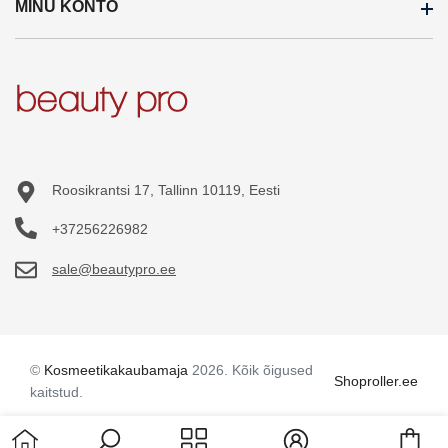
MINU KONTO
Kaubamärgid
Kauplused
Soodustooted
Hulgimüük
Minu konto
Uued tooted
Meist
Tellimuste ajalugu
Sisukaart
Blogi
Tellitud tooted
Üldtingimused
Soovikorv
Roosikrantsi 17, Tallinn 10119, Eesti
Privaatsuspoliitika
+37256226982
sale@beautypro.ee
©
Kosmeetikakaubamaja
2026. Kõik õigused
Shoproller.ee
kaitstud.
Cart