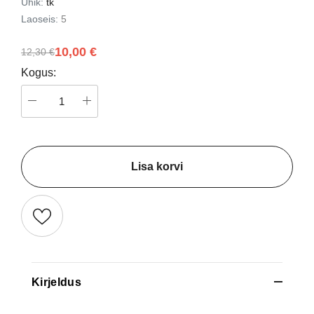
Ühik:
tk
Laoseis:
5
10,00 €
12,30 €
Kogus:
Lisa korvi
Kirjeldus