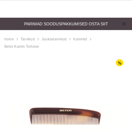
PARIMAD SOODUSPAKKUMISED
OSTA SIIT
home
Tarvikud
Juuksetarvikud
Kammid
Beter Kamm Tortoise
d
Aristocrat Shower
Beauty Jar Brow 