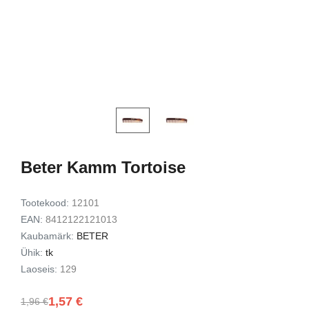
d Lash
Exfoliating Set
kinkekomplekt
9,49 €
7,72 €
15,00 €
12,00 
Lisa korvi
Lisa ko
Beter Kamm Tortoise
Tootekood:
12101
EAN:
8412122121013
Kaubamärk:
BETER
Ühik:
tk
Laoseis:
129
1,57 €
1,96 €