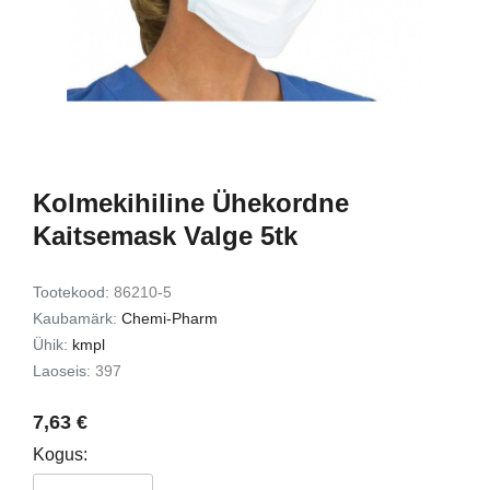
d Lash
Exfoliating Set
kinkekomplekt
9,49 €
7,72 €
15,00 €
12,00 
Lisa korvi
Lisa ko
Kolmekihiline Ühekordne
Kaitsemask Valge 5tk
Tootekood:
86210-5
Kaubamärk:
Chemi-Pharm
Ühik:
kmpl
Laoseis:
397
7,63 €
Kogus: