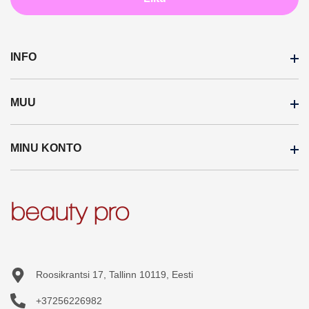
INFO
MUU
Transporditingimused
Maksetingimused
MINU KONTO
Kaubamärgid
Kauplused
Soodustooted
Hulgimüük
Minu konto
Uued tooted
Meist
Tellimuste ajalugu
Sisukaart
Blogi
Tellitud tooted
Üldtingimused
Soovikorv
Roosikrantsi 17, Tallinn 10119, Eesti
Privaatsuspoliitika
+37256226982