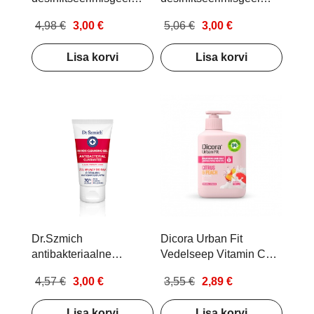
100ml
100ml
4,98 €
3,00 €
5,06 €
3,00 €
Lisa korvi
Lisa korvi
Dr.Szmich
Dicora Urban Fit
antibakteriaalne
Vedelseep Vitamin C
kätepuhastusgeel 50ml
Citrus and Peach 500ml
4,57 €
3,00 €
3,55 €
2,89 €
Lisa korvi
Lisa korvi