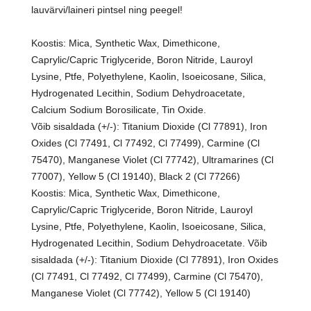
lauvärvi/laineri pintsel ning peegel!
Koostis: Mica, Synthetic Wax, Dimethicone,
Caprylic/Capric Triglyceride, Boron Nitride, Lauroyl
Lysine, Ptfe, Polyethylene, Kaolin, Isoeicosane, Silica,
Hydrogenated Lecithin, Sodium Dehydroacetate,
Calcium Sodium Borosilicate, Tin Oxide.
Võib sisaldada (+/-): Titanium Dioxide (Cl 77891), Iron
Oxides (Cl 77491, Cl 77492, Cl 77499), Carmine (Cl
75470), Manganese Violet (Cl 77742), Ultramarines (Cl
77007), Yellow 5 (Cl 19140), Black 2 (Cl 77266)
Koostis: Mica, Synthetic Wax, Dimethicone,
Caprylic/Capric Triglyceride, Boron Nitride, Lauroyl
Lysine, Ptfe, Polyethylene, Kaolin, Isoeicosane, Silica,
Hydrogenated Lecithin, Sodium Dehydroacetate. Võib
sisaldada (+/-): Titanium Dioxide (Cl 77891), Iron Oxides
(Cl 77491, Cl 77492, Cl 77499), Carmine (Cl 75470),
Manganese Violet (Cl 77742), Yellow 5 (Cl 19140)