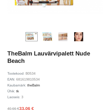
d Lash
Exfoliating Set
kinkekomplekt
9,49 €
7,72 €
15,00 €
12,00 
Lisa korvi
Lisa ko
TheBalm Lauvärvipalett Nude
Beach
Tootekood:
B0534
EAN:
681619810534
Kaubamärk:
theBalm
Ühik:
tk
Laoseis:
3
33,06 €
40,66 €