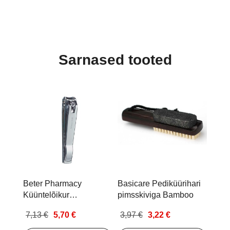
Sarnased tooted
Beter Pharmacy
Basicare Pediküürihari
Küüntelõikur
pimsskiviga Bamboo
varbaküüntele
7,13 €
5,70 €
3,97 €
3,22 €