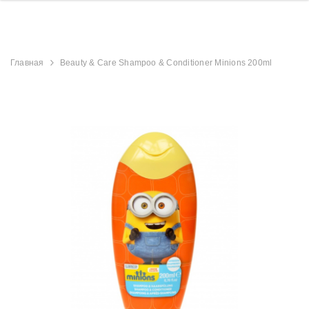
Главная
Beauty & Care Shampoo & Conditioner Minions 200ml
derland
Aristocrat Shower
Beauty Jar Brow 