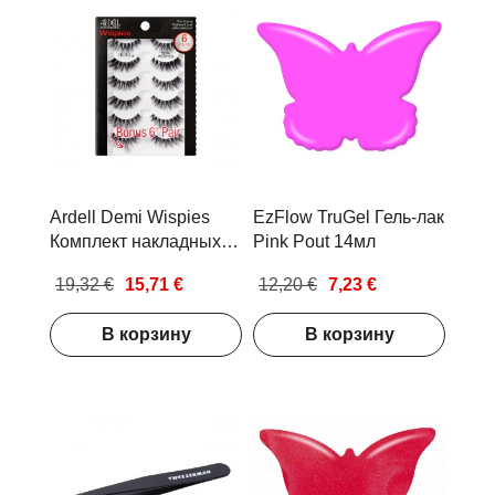
Ardell Demi Wispies
EzFlow TruGel Гель-лак
Комплект накладных
Pink Pout 14мл
ресниц 6пар
19,32 €
15,71 €
12,20 €
7,23 €
В корзину
В корзину