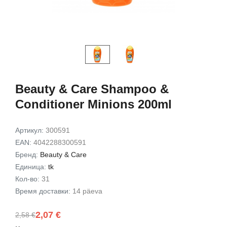
Exfoliating Set
Gift Set
9,49 €
7,72 €
15,00 €
12,00 
В корзину
В корз
Beauty & Care Shampoo &
Conditioner Minions 200ml
Артикул:
300591
EAN:
4042288300591
Бренд:
Beauty & Care
Единица:
tk
Кол-во:
31
Время доставки:
14 päeva
2,07 €
2,58 €