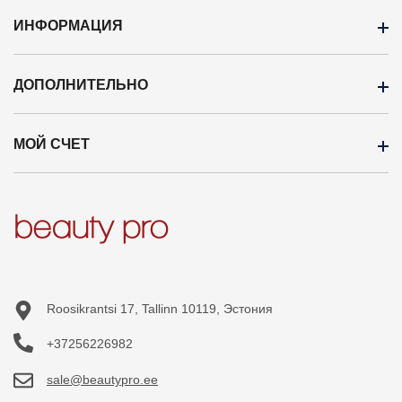
ИНФОРМАЦИЯ
ДОПОЛНИТЕЛЬНО
ОПЛАТА
Доставка
МОЙ СЧЕТ
Бренды
Оптовая продажа
Кампания
Профиль
Новые продукты
История заказов
Карта сайта
Приобретённые товары
Список желаний
Roosikrantsi 17, Tallinn 10119, Эстония
+37256226982
sale@beautypro.ee