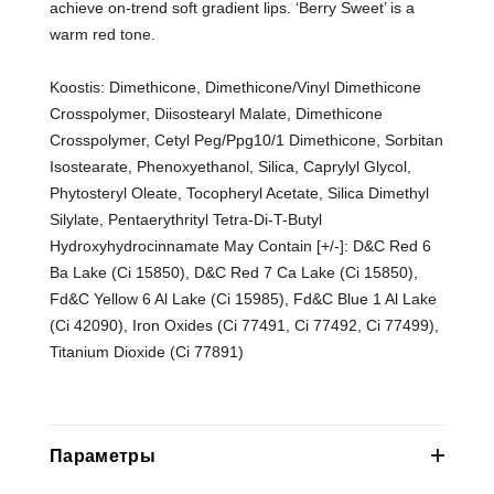
achieve on-trend soft gradient lips. ‘Berry Sweet’ is a
warm red tone.
Koostis: Dimethicone, Dimethicone/Vinyl Dimethicone
Crosspolymer, Diisostearyl Malate, Dimethicone
Crosspolymer, Cetyl Peg/Ppg10/1 Dimethicone, Sorbitan
Isostearate, Phenoxyethanol, Silica, Caprylyl Glycol,
Phytosteryl Oleate, Tocopheryl Acetate, Silica Dimethyl
Silylate, Pentaerythrityl Tetra-Di-T-Butyl
Hydroxyhydrocinnamate May Contain [+/-]: D&C Red 6
Ba Lake (Ci 15850), D&C Red 7 Ca Lake (Ci 15850),
Fd&C Yellow 6 Al Lake (Ci 15985), Fd&C Blue 1 Al Lake
(Ci 42090), Iron Oxides (Ci 77491, Ci 77492, Ci 77499),
Titanium Dioxide (Ci 77891)
Параметры