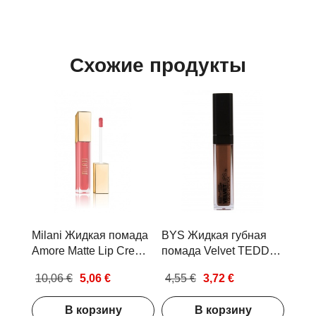
product_reorder_multiples
0
reward_points_not_allowed
0
Схожие продукты
Milani Жидкая помада
BYS Жидкая губная
Amore Matte Lip Creme
помада Velvet TEDDY
Allure
BEAR 6г
10,06 €
5,06 €
4,55 €
3,72 €
В корзину
В корзину