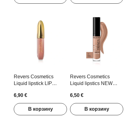
Revers Cosmetics
Revers Cosmetics
Liquid lipstick LIP
Liquid lipstics NEW
STYLIST no 53, 8ml
LIPS TRENDS Nr 11
6,90 €
6,50 €
Rose Dawn
В корзину
В корзину