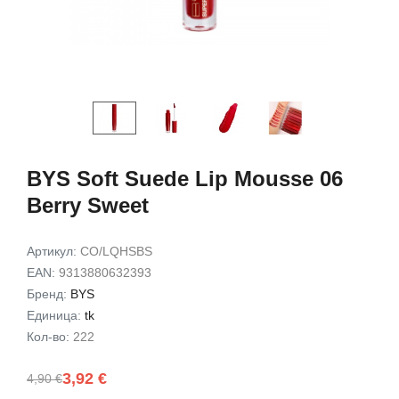
Exfoliating Set
Gift Set
9,49 €
7,72 €
15,00 €
12,00 
В корзину
В корз
BYS Soft Suede Lip Mousse 06
Berry Sweet
Артикул:
CO/LQHSBS
EAN:
9313880632393
Бренд:
BYS
Единица:
tk
Кол-во:
222
3,92 €
4,90 €