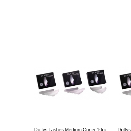
Dollys Lashes Medium Curler 10pc
Dollys