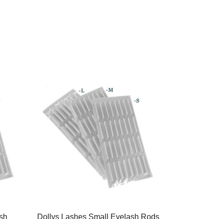
Шаблоны
Палитры для образцо
лаков
Разделители пальцев
Очищающие подушеч
Насадки для фрезера
Подушки для рук
Рабочие
принадлежности
sh
Dollys Lashes Small Eyelash Rods