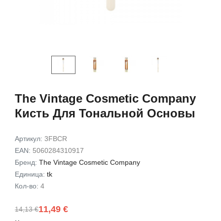
Exfoliating Set
Gift Set
9,49 €
7,72 €
15,00 €
12,00 
В корзину
В корз
The Vintage Cosmetic Company
Кисть Для Тональной Основы
Артикул:
3FBCR
EAN:
5060284310917
Бренд:
The Vintage Cosmetic Company
Единица:
tk
Кол-во:
4
11,49 €
14,13 €