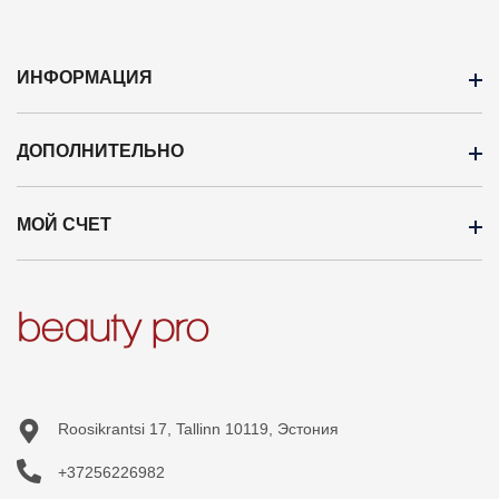
ИНФОРМАЦИЯ
ДОПОЛНИТЕЛЬНО
ОПЛАТА
Доставка
МОЙ СЧЕТ
Бренды
Оптовая продажа
Кампания
Профиль
Новые продукты
История заказов
Карта сайта
Приобретённые товары
Список желаний
Roosikrantsi 17, Tallinn 10119, Эстония
+37256226982