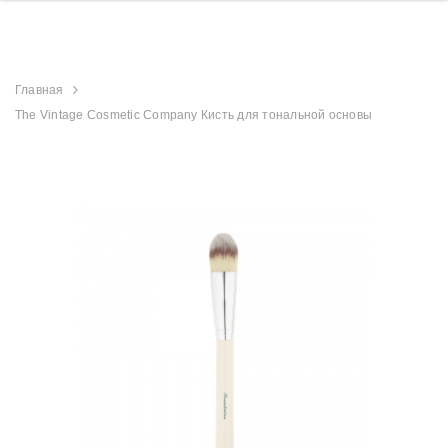
Главная
The Vintage Cosmetic Company Кисть для тональной основы
derland
Aristocrat Shower
Beauty Jar Brow 