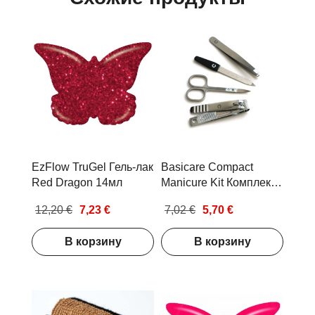
EzFlow TruGel Гель-лак
Basicare Compact
Red Dragon 14мл
Manicure Kit Комплект
для маникюра
12,20 €
7,23 €
7,02 €
5,70 €
В корзину
В корзину